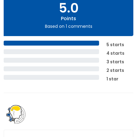
5.0
Points
Based on 1 comments
5 starts
4 starts
3 starts
2 starts
1 star