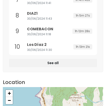
30/06/2024 11:41
DIAZ1
8
1h 5m 27s
30/06/2024 11:43
COMEBACON
9
1h 12m 28s
30/06/2024 11:18
Los Díaz 2
10
1h 13m 21s
30/06/2024 11:30
See all
Location
+
−