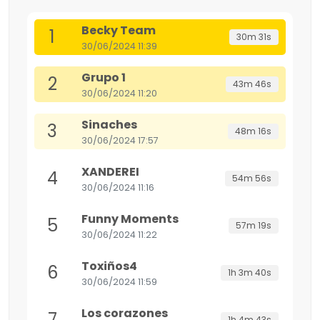
Becky Team
1
30m 31s
30/06/2024 11:39
Grupo 1
2
43m 46s
30/06/2024 11:20
Sinaches
3
48m 16s
30/06/2024 17:57
XANDEREI
4
54m 56s
30/06/2024 11:16
Funny Moments
5
57m 19s
30/06/2024 11:22
Toxiños4
6
1h 3m 40s
30/06/2024 11:59
Los corazones
7
1h 4m 43s