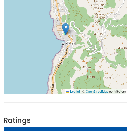
Leaflet
|
©
OpenStreetMap
contributors
Ratings