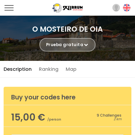
O MOSTEIRO DE OIA
Prueba gratuita
Description
Ranking
Map
Buy your codes here
15,00 €
9 Challenges
2 km
/person