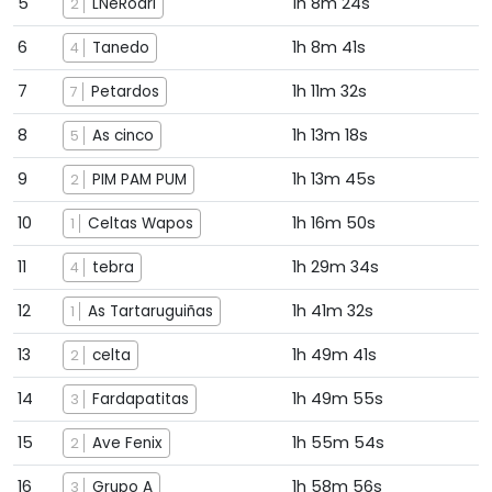
5
1h 8m 24s
LNeRodri
2
6
1h 8m 41s
Tanedo
4
7
1h 11m 32s
Petardos
7
8
1h 13m 18s
As cinco
5
9
1h 13m 45s
PIM PAM PUM
2
10
1h 16m 50s
Celtas Wapos
1
11
1h 29m 34s
tebra
4
12
1h 41m 32s
As Tartaruguiñas
1
13
1h 49m 41s
celta
2
14
1h 49m 55s
Fardapatitas
3
15
1h 55m 54s
Ave Fenix
2
16
1h 58m 56s
Grupo A
3