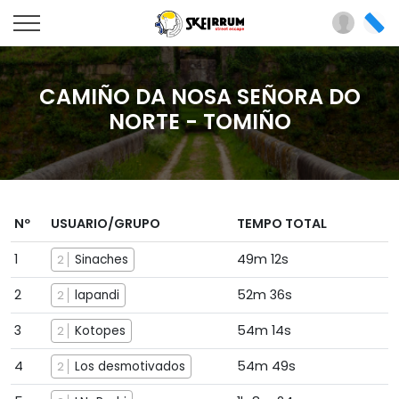
CAMIÑO DA NOSA SEÑORA DO
NORTE - TOMIÑO
Nº
USUARIO/GRUPO
TEMPO TOTAL
1
49m 12s
Sinaches
2
2
52m 36s
lapandi
2
3
54m 14s
Kotopes
2
4
54m 49s
Los desmotivados
2