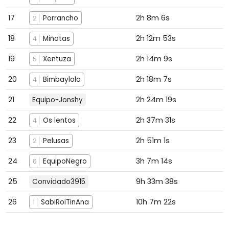
17
2h 8m 6s
Porrancho
2
18
2h 12m 53s
Miñotas
4
19
2h 14m 9s
Xentuza
5
20
2h 18m 7s
Bimbaylola
4
21
2h 24m 19s
Equipo-Jonshy
22
2h 37m 31s
Os lentos
4
23
2h 51m 1s
Pelusas
2
24
3h 7m 14s
EquipoNegro
6
25
9h 33m 38s
Convidado3915
26
10h 7m 22s
SabiRoiTinAna
1