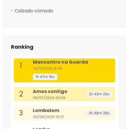
- Calzado cómodo
Ranking
Mancontro na Guarda
1
22/11/2025 16:40
1h 47m 16s
Amos contigo
2
2h 43m 26s
06/07/2024 20:59
Lombalom
3
3h 48m 38s
29/08/2025 14:27