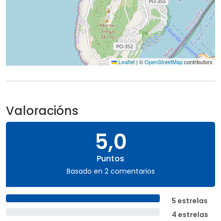
Leaflet
|
©
OpenStreetMap
contributors
Valoracións
5,0
Puntos
Basado en 2 comentarios
5 estrelas
4 estrelas