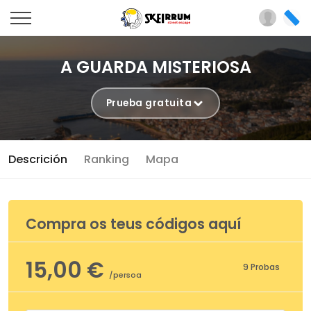
A GUARDA MISTERIOSA
Prueba gratuita
Descrición
Ranking
Mapa
Compra os teus códigos aquí
15,00 €
9 Probas
/persoa