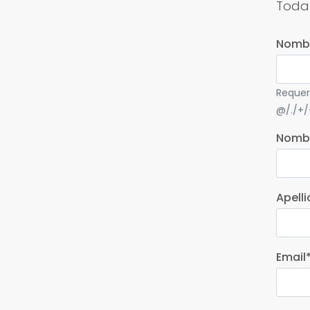
Toda
Nombr
Requer
@/./+/
Nomb
Apell
Email