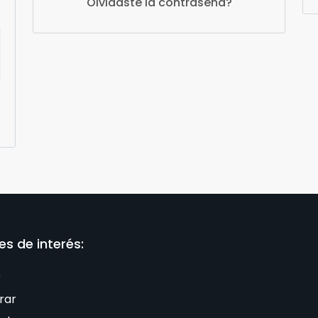
Olvidaste la contraseña?
es de interés:
r
rar