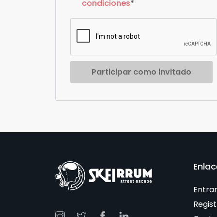
condiciones
*
Participar como invitado
Enlac
Entra
Regist